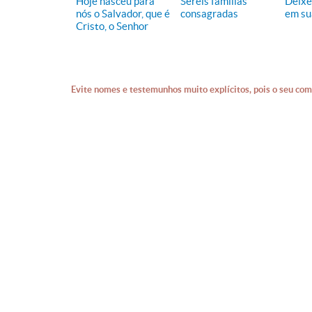
Hoje nasceu para
Sereis famílias
Deixe
nós o Salvador, que é
consagradas
em su
Cristo, o Senhor
Evite nomes e testemunhos muito explícitos, pois o seu com