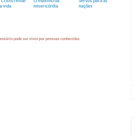
 Cristo reinar
O máximo da
Servos para as
a vida
misericórdia
nações
entário pode ser visto por pessoas conhecidas.