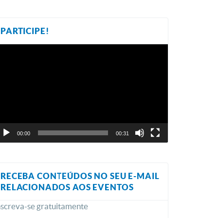
PARTICIPE!
ocador
e
ídeo
00:00
00:31
RECEBA CONTEÚDOS NO SEU E-MAIL
RELACIONADOS AOS EVENTOS
nscreva-se gratuitamente