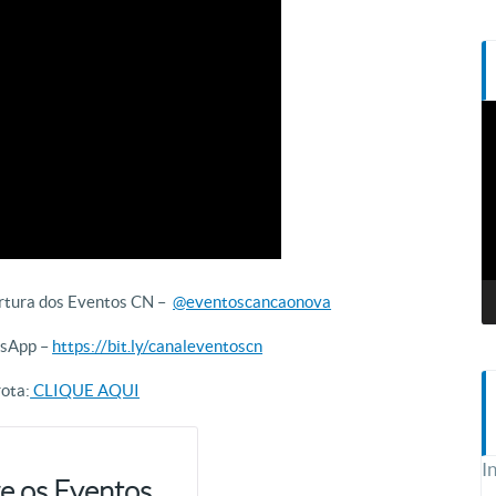
T
d
v
ertura dos Eventos CN –
@eventoscancaonova
tsApp –
https://bit.ly/canaleventoscn
ota:
CLIQUE AQUI
I
e os Eventos