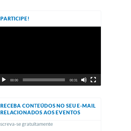
PARTICIPE!
ocador
e
ídeo
00:00
00:31
RECEBA CONTEÚDOS NO SEU E-MAIL
RELACIONADOS AOS EVENTOS
nscreva-se gratuitamente