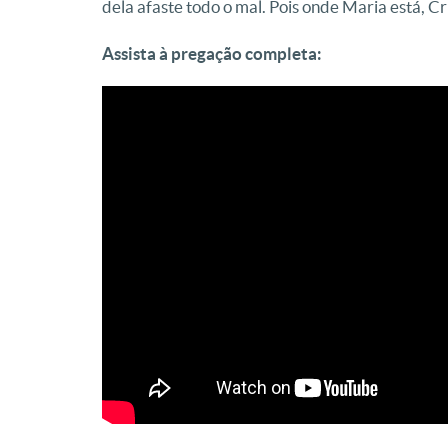
dela afaste todo o mal. Pois onde Maria está, Cr
Assista à pregação completa: