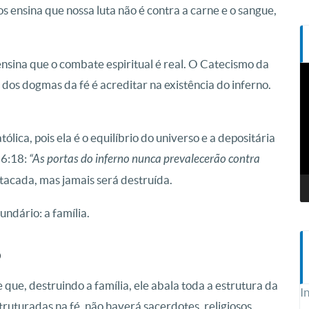
s ensina que nossa luta não é contra a carne e o sangue,
ensina que o combate espiritual é real. O Catecismo da
T
 dos dogmas da fé é acreditar na existência do inferno.
d
v
lica, pois ela é o equilíbrio do universo e a depositária
16:18:
“As portas do inferno nunca prevalecerão contra
atacada, mas jamais será destruída.
undário: a família.
o
que, destruindo a família, ele abala toda a estrutura da
I
truturadas na fé, não haverá sacerdotes, religiosos,