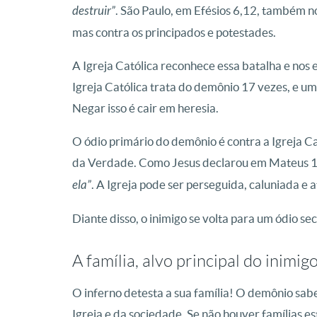
destruir”
. São Paulo, em Efésios 6,12, também no
mas contra os principados e potestades.
A Igreja Católica reconhece essa batalha e nos 
Igreja Católica trata do demônio 17 vezes, e um
Negar isso é cair em heresia.
O ódio primário do demônio é contra a Igreja Cató
da Verdade. Como Jesus declarou em Mateus 
ela”
. A Igreja pode ser perseguida, caluniada e 
Diante disso, o inimigo se volta para um ódio sec
A família, alvo principal do inimig
O inferno detesta a sua família! O demônio sabe 
Igreja e da sociedade. Se não houver famílias es