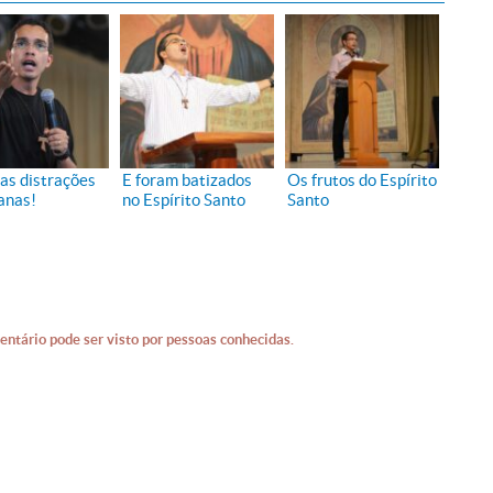
das distrações
E foram batizados
Os frutos do Espírito
anas!
no Espírito Santo
Santo
entário pode ser visto por pessoas conhecidas.