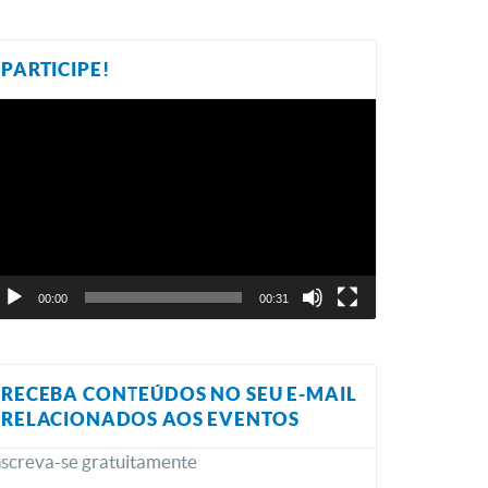
PARTICIPE!
ocador
e
ídeo
00:00
00:31
RECEBA CONTEÚDOS NO SEU E-MAIL
RELACIONADOS AOS EVENTOS
nscreva-se gratuitamente