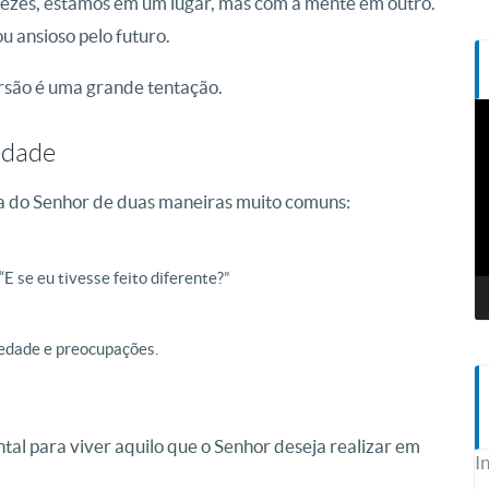
ezes, estamos em um lugar, mas com a mente em outro.
u ansioso pelo futuro.
ersão é uma grande tentação.
T
d
edade
v
ça do Senhor de duas maneiras muito comuns:
E se eu tivesse feito diferente?”
edade e preocupações.
tal para viver aquilo que o Senhor deseja realizar em
I