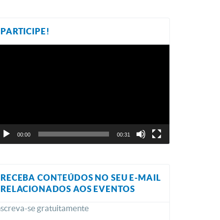
PARTICIPE!
ocador
e
ídeo
00:00
00:31
RECEBA CONTEÚDOS NO SEU E-MAIL
RELACIONADOS AOS EVENTOS
nscreva-se gratuitamente