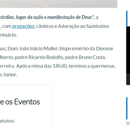
córdias, lugar da ação e manifestação de Deus”
, a
e, com
pregações
, cânticos e Adoração ao Santíssimo
T
ntuário.
d
v
s, Dom João Inácio Muller; bispo emérito da Diocese
berto, padre Ricardo Rodolfo, padre Bruno Costa,
erreira. Após a missa das 18h30, teremos a quermesse,
 Júnior.
e os Eventos
atuitos:
I