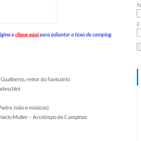
N
E
ágina e
clique aqui
para adiantar a taxa do camping.
Gualberto, reitor do Santuário
odeschini
Padre João e músicos)
Inácio Muller – Arcebispo de Campinas