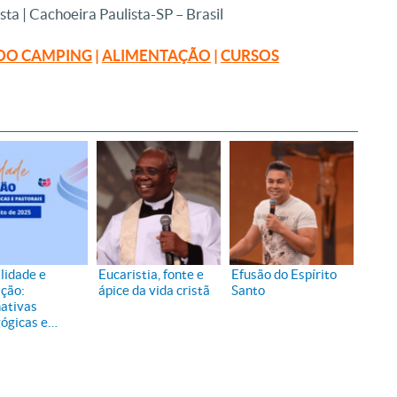
sta | Cachoeira Paulista-SP – Brasil
DO CAMPING
|
ALIMENTAÇÃO
|
CURSOS
lidade e
Eucaristia, fonte e
Efusão do Espírito
ção:
ápice da vida cristã
Santo
nativas
ógicas e
rais