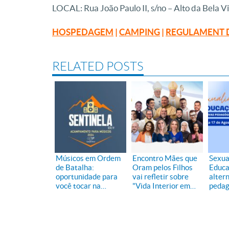
LOCAL: Rua João Paulo II, s/no – Alto da Bela Vi
HOSPEDAGEM
|
CAMPING
|
REGULAMENT 
RELATED POSTS
Músicos em Ordem
Encontro Mães que
Sexua
de Batalha:
Oram pelos Filhos
Educa
oportunidade para
vai refletir sobre
alter
você tocar na
"Vida Interior em
pedag
Canção Nova
Tempos de
pasto
Combate"