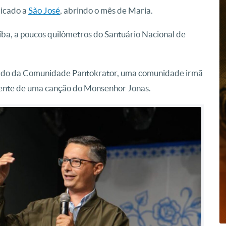
dicado a
São José
, abrindo o mês de Maria.
íba, a poucos quilômetros do Santuário Nacional de
grado da Comunidade Pantokrator, uma comunidade irmã
mente de uma canção do Monsenhor Jonas.