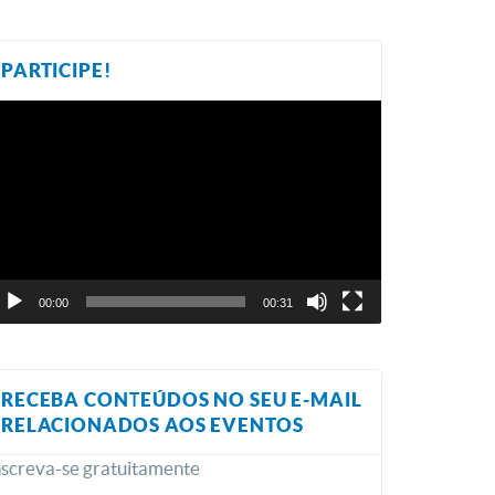
PARTICIPE!
ocador
e
ídeo
00:00
00:31
RECEBA CONTEÚDOS NO SEU E-MAIL
RELACIONADOS AOS EVENTOS
nscreva-se gratuitamente