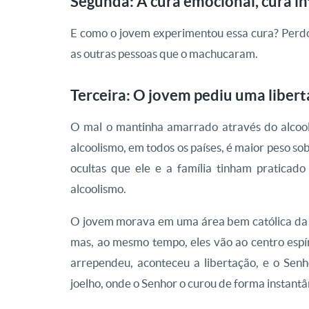
Segunda: A cura emocional, cura in
E como o jovem experimentou essa cura? Perdo
as outras pessoas que o machucaram.
Terceira:
O jovem pediu uma liberta
O mal o mantinha amarrado através do alcoolis
alcoolismo, em todos os países, é maior peso so
ocultas que ele e a família tinham praticado
alcoolismo.
O jovem morava em uma área bem católica da Ín
mas, ao mesmo tempo, eles vão ao centro espír
arrependeu, aconteceu a libertação, e o Sen
joelho, onde o Senhor o curou de forma instantâ