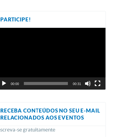
PARTICIPE!
ocador
e
ídeo
00:00
00:31
RECEBA CONTEÚDOS NO SEU E-MAIL
RELACIONADOS AOS EVENTOS
nscreva-se gratuitamente