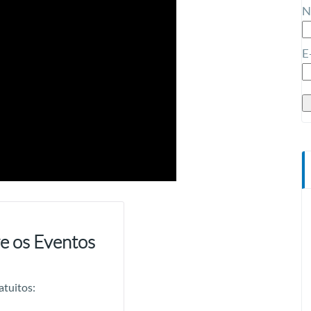
N
E
e os Eventos
atuitos: