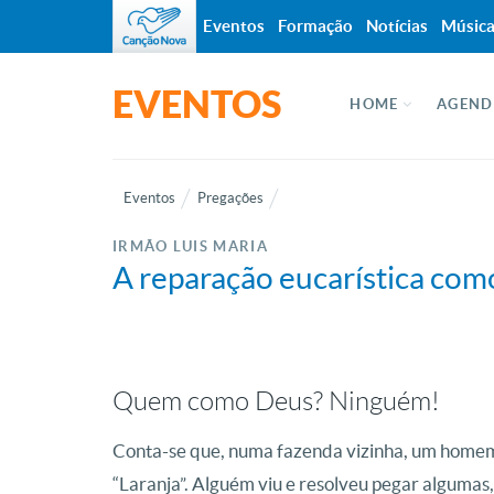
Eventos
Formação
Notícias
Músic
EVENTOS
HOME
AGEND
Eventos
Pregações
IRMÃO LUIS MARIA
A reparação eucarística como
Quem como Deus? Ninguém!
Conta-se que, numa fazenda vizinha, um homem t
“Laranja”. Alguém viu e resolveu pegar algumas