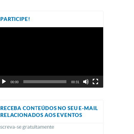
PARTICIPE!
ocador
e
ídeo
00:00
00:31
RECEBA CONTEÚDOS NO SEU E-MAIL
RELACIONADOS AOS EVENTOS
nscreva-se gratuitamente