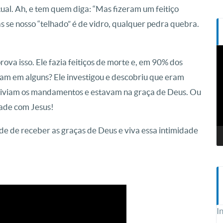
ual. Ah, e tem quem diga: “Mas fizeram um feitiço
 se nosso “telhado” é de vidro, qualquer pedra quebra.
T
va isso. Ele fazia feitiços de morte e, em 90% dos
d
v
am em alguns? Ele investigou e descobriu que eram
viviam os mandamentos e estavam na graça de Deus. Ou
zade com Jesus!
e de receber as graças de Deus e viva essa intimidade
I