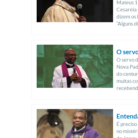
Mateus 16
Cesareia 
dizem os
“Alguns di
O servo
O servo 
Nova Pad
do centur
muitas co
recebendo
Entenda
É preciso
no mistér