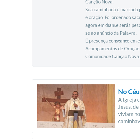
Canção Nova.
Sua caminhada é marcada po
e oração. Foi ordenado sac
agora em diante serás pesc
se ao anúncio da Palavra.
É presença constante em e
Acampamentos de Oração na
Comunidade Canção Nova.
No Céu,
A Igreja 
Jesus, de
viviam no
caminhava