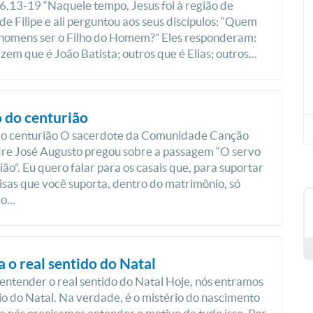
,13-19 “Naquele tempo, Jesus foi à região de
de Filipe e ali perguntou aos seus discípulos: “Quem
 homens ser o Filho do Homem?” Eles responderam:
zem que é João Batista; outros que é Elias; outros...
 do centurião
do centurião O sacerdote da Comunidade Canção
re José Augusto pregou sobre a passagem “O servo
ião”. Eu quero falar para os casais que, para suportar
isas que você suporta, dentro do matrimônio, só
...
 o real sentido do Natal
 entender o real sentido do Natal Hoje, nós entramos
io do Natal. Na verdade, é o mistério do nascimento