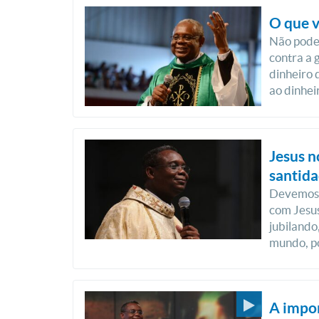
O que v
Não podem
contra a 
dinheiro 
ao dinhei
Jesus n
santid
Devemos 
com Jesus
jubilando
mundo, po
A impor