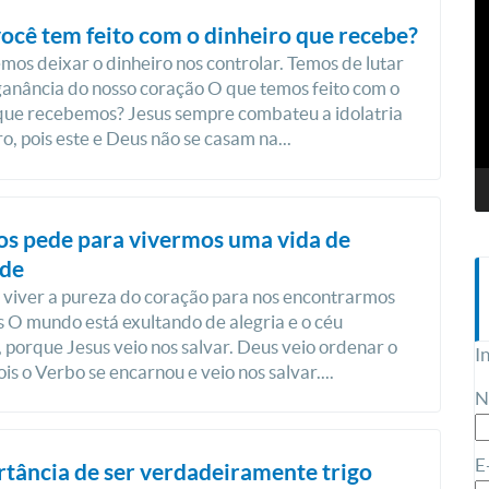
T
d
ocê tem feito com o dinheiro que recebe?
v
os deixar o dinheiro nos controlar. Temos de lutar
ganância do nosso coração O que temos feito com o
que recebemos? Jesus sempre combateu a idolatria
ro, pois este e Deus não se casam na...
os pede para vivermos uma vida de
ade
viver a pureza do coração para nos encontrarmos
 O mundo está exultando de alegria e o céu
, porque Jesus veio nos salvar. Deus veio ordenar o
I
is o Verbo se encarnou e veio nos salvar....
N
E
tância de ser verdadeiramente trigo