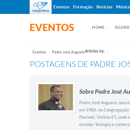
Eventos
Formação
Notícias
Músic
EVENTOS
HOME
AGEND
Articles by:
Eventos
Padre José Augusto
POSTAGENS DE
PADRE JO
Sobre Padre José A
Padre José Augusto, nasce
em 1986, na Congregação F
Pavone), Vitória-ES, onde 
estudar Teologia e conhe