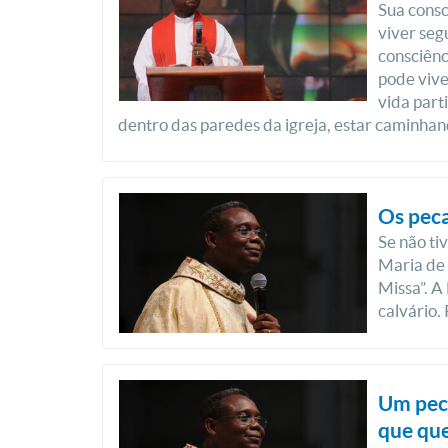
Sua consc
viver se
consciênci
pode vive
vida part
dentro das paredes da igreja, estar caminhan
Os peca
Se não ti
Maria de 
Missa”. A
calvário. 
Um peca
que qu