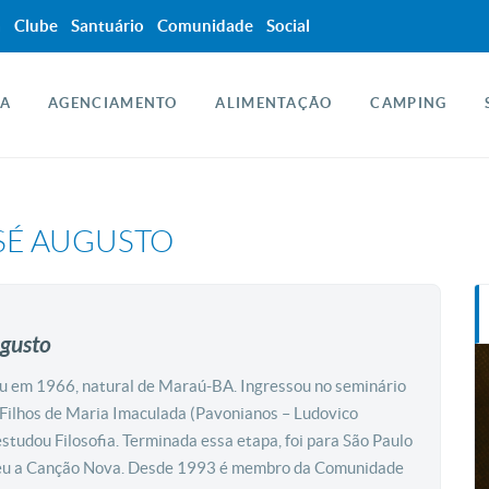
a
Clube
Santuário
Comunidade
Social
A
AGENCIAMENTO
ALIMENTAÇÃO
CAMPING
SÉ AUGUSTO
ugusto
u em 1966, natural de Maraú-BA. Ingressou no seminário
ilhos de Maria Imaculada (Pavonianos – Ludovico
estudou Filosofia. Terminada essa etapa, foi para São Paulo
ceu a Canção Nova. Desde 1993 é membro da Comunidade