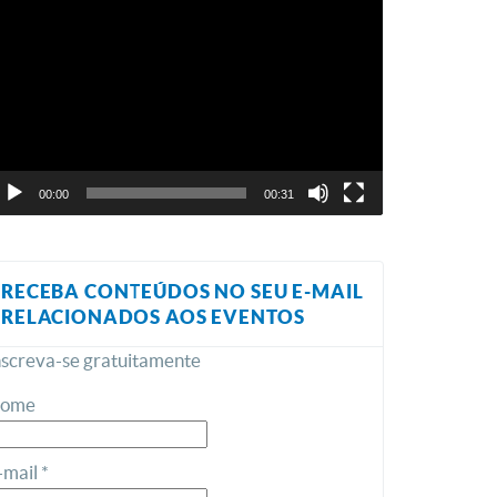
ocador
e
ídeo
00:00
00:31
RECEBA CONTEÚDOS NO SEU E-MAIL
RELACIONADOS AOS EVENTOS
nscreva-se gratuitamente
ome
-mail *