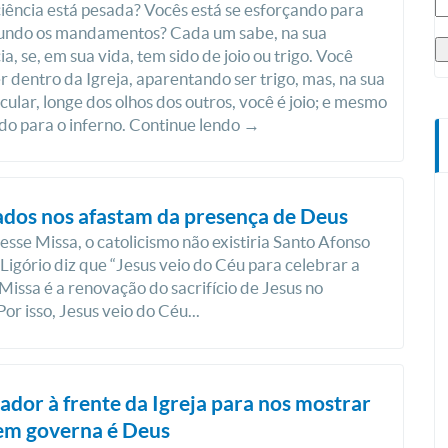
iência está pesada? Vocês está se esforçando para
gundo os mandamentos? Cada um sabe, na sua
a, se, em sua vida, tem sido de joio ou trigo. Você
r dentro da Igreja, aparentando ser trigo, mas, na sua
icular, longe dos olhos dos outros, você é joio; e mesmo
do para o inferno. Continue lendo →
dos nos afastam da presença de Deus
vesse Missa, o catolicismo não existiria Santo Afonso
Ligório diz que “Jesus veio do Céu para celebrar a
 Missa é a renovação do sacrifício de Jesus no
Por isso, Jesus veio do Céu...
dor à frente da Igreja para nos mostrar
em governa é Deus