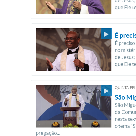
de Jesus;
que Ele t
É preci
É preciso
no mistér
de Jesus;
que Ele t
QUINTA-FEI
São Mig
São Migue
da Comun
nesta sex
o tema “S
pregação...