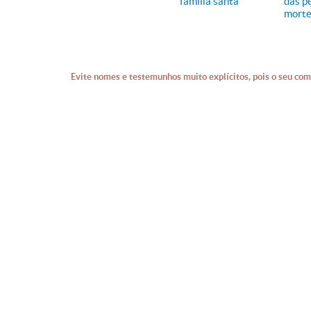
família santa
das p
mort
Evite nomes e testemunhos muito explícitos, pois o seu com