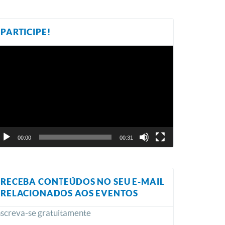
PARTICIPE!
ocador
e
ídeo
00:00
00:31
RECEBA CONTEÚDOS NO SEU E-MAIL
RELACIONADOS AOS EVENTOS
nscreva-se gratuitamente