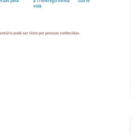
erdas pela
a Ti entrego minha
sua fé
e
vida
entário pode ser visto por pessoas conhecidas.