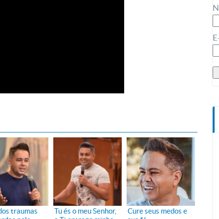
N
E
dos traumas
Tu és o meu Senhor,
Cure seus medos e