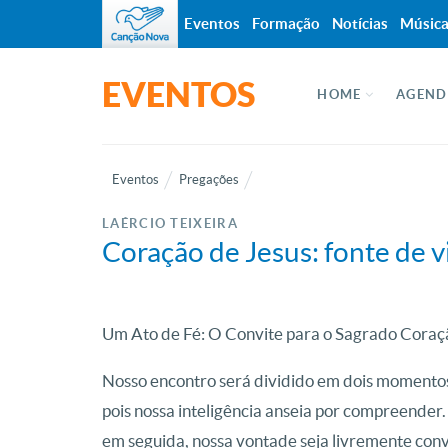
Eventos
Formação
Notícias
Músic
EVENTOS
HOME
AGEND
Eventos
Pregações
LAÉRCIO TEIXEIRA
Coração de Jesus: fonte de vi
Um Ato de Fé: O Convite para o Sagrado Coraç
Nosso encontro será dividido em dois momentos
pois nossa inteligência anseia por compreend
em seguida, nossa vontade seja livremente conv