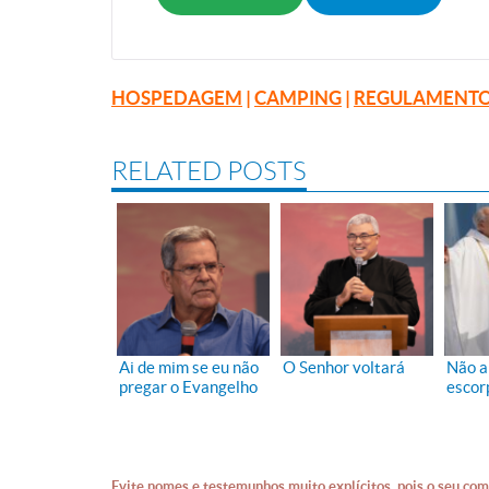
HOSPEDAGEM
|
CAMPING
|
REGULAMENTO
RELATED POSTS
Ai de mim se eu não
O Senhor voltará
Não a
pregar o Evangelho
escor
Evite nomes e testemunhos muito explícitos, pois o seu com