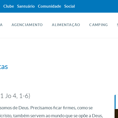
a
Clube
Santuário
Comunidade
Social
A
AGENCIAMENTO
ALIMENTAÇÃO
CAMPING
tas
1 Jo 4, 1-6)
somos de Deus. Precisamos ficar firmes, como se
ticristo, também servem ao mundo que se opõe a Deus,