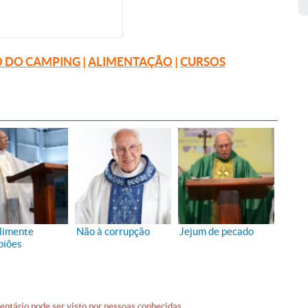
 DO CAMPING
|
ALIMENTAÇÃO
|
CURSOS
limente
Não à corrupção
Jejum de pecado
piões
entário pode ser visto por pessoas conhecidas.