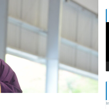
T
d
v
I