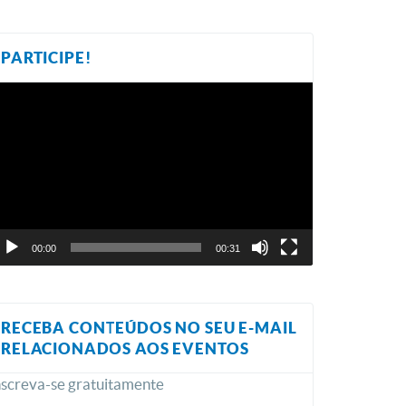
PARTICIPE!
ocador
e
ídeo
00:00
00:31
RECEBA CONTEÚDOS NO SEU E-MAIL
RELACIONADOS AOS EVENTOS
nscreva-se gratuitamente