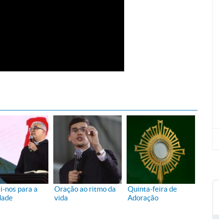
i-nos para a
Oração ao ritmo da
Quinta-feira de
dade
vida
Adoração