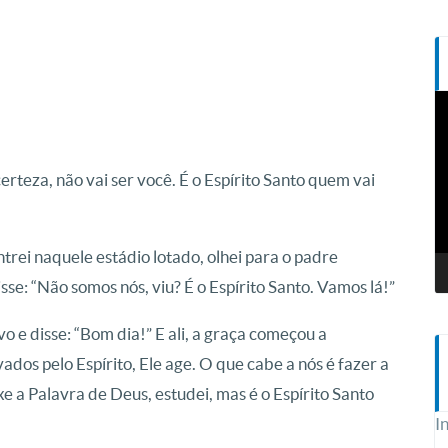
T
d
v
erteza, não vai ser você. É o Espírito Santo quem vai
rei naquele estádio lotado, olhei para o padre
se: “Não somos nós, viu? É o Espírito Santo. Vamos lá!”
 e disse: “Bom dia!” E ali, a graça começou a
dos pelo Espírito, Ele age. O que cabe a nós é fazer a
xe a Palavra de Deus, estudei, mas é o Espírito Santo
I