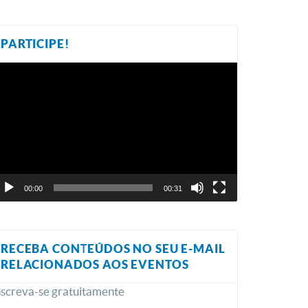
PARTICIPE!
ocador
e
ídeo
00:00
00:31
RECEBA CONTEÚDOS NO SEU E-MAIL
RELACIONADOS AOS EVENTOS
nscreva-se gratuitamente