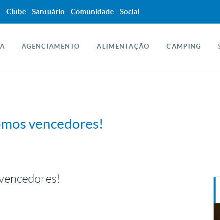
a
Clube
Santuário
Comunidade
Social
A
AGENCIAMENTO
ALIMENTAÇÃO
CAMPING
 somos vencedores!
 vencedores!