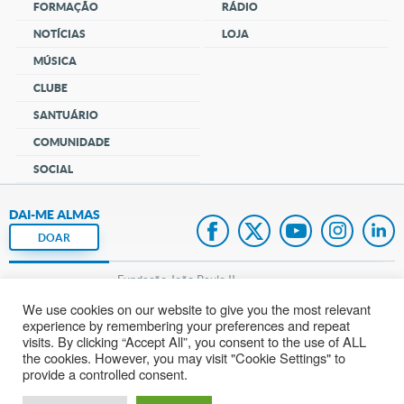
FORMAÇÃO
RÁDIO
NOTÍCIAS
LOJA
MÚSICA
CLUBE
SANTUÁRIO
COMUNIDADE
SOCIAL
DAI-ME ALMAS
DOAR
Fundação João Paulo II
We use cookies on our website to give you the most relevant
Pedido de Oração
experience by remembering your preferences and repeat
visits. By clicking “Accept All”, you consent to the use of ALL
Mapa do site
the cookies. However, you may visit "Cookie Settings" to
provide a controlled consent.
Internacional