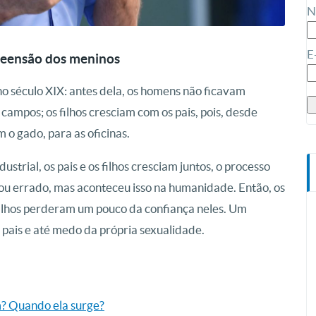
N
E
reensão dos meninos
o século XIX: antes dela, os homens não ficavam
campos; os filhos cresciam com os pais, pois, desde
m o gado, para as oficinas.
trial, os pais e os filhos cresciam juntos, o processo
 ou errado, mas aconteceu isso na humanidade. Então, os
 filhos perderam um pouco da confiança neles. Um
s pais e até medo da própria sexualidade.
? Quando ela surge?