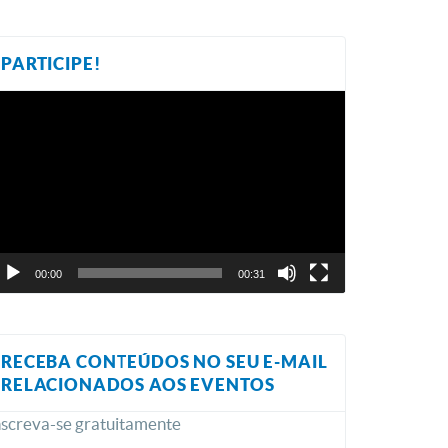
PARTICIPE!
ocador
e
ídeo
00:00
00:31
RECEBA CONTEÚDOS NO SEU E-MAIL
RELACIONADOS AOS EVENTOS
nscreva-se gratuitamente