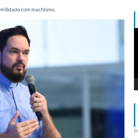
irilidade com machismo.
T
d
v
I