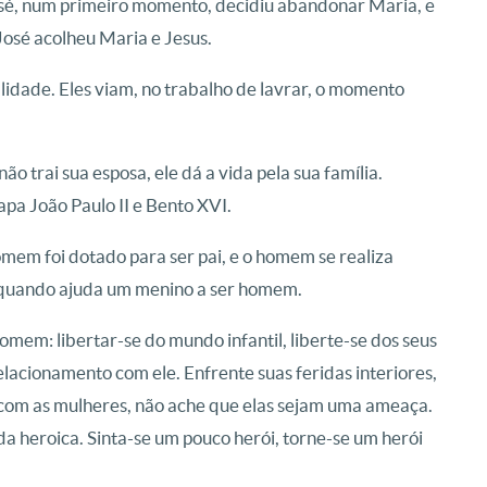
osé, num primeiro momento, decidiu abandonar Maria, e
 José acolheu Maria e Jesus.
lidade. Eles viam, no trabalho de lavrar, o momento
 trai sua esposa, ele dá a vida pela sua família.
pa João Paulo II e Bento XVI.
omem foi dotado para ser pai, e o homem se realiza
, quando ajuda um menino a ser homem.
omem: libertar-se do mundo infantil, liberte-se dos seus
elacionamento com ele. Enfrente suas feridas interiores,
com as mulheres, não ache que elas sejam uma ameaça.
da heroica. Sinta-se um pouco herói, torne-se um herói