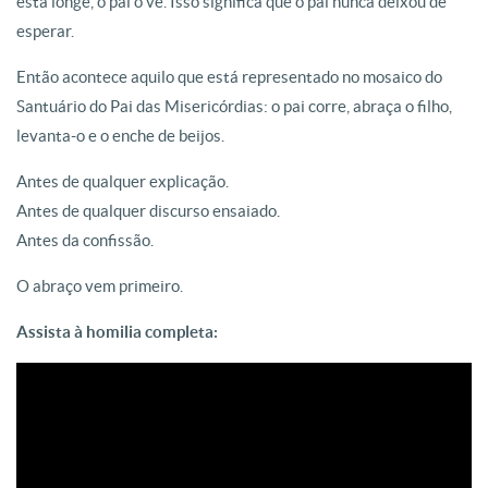
está longe, o pai o vê. Isso significa que o pai nunca deixou de
esperar.
Então acontece aquilo que está representado no mosaico do
Santuário do Pai das Misericórdias: o pai corre, abraça o filho,
levanta-o e o enche de beijos.
Antes de qualquer explicação.
Antes de qualquer discurso ensaiado.
Antes da confissão.
O abraço vem primeiro.
Assista à homilia completa: