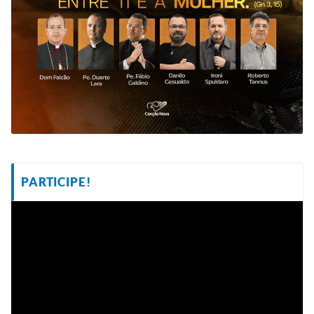
PARTICIPE!
Tocador
de
vídeo