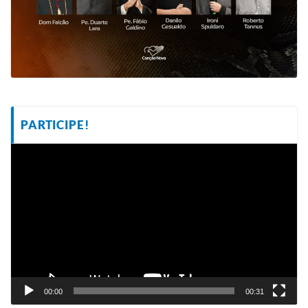
PARTICIPE!
Tocador
de
vídeo
00:00
00:31