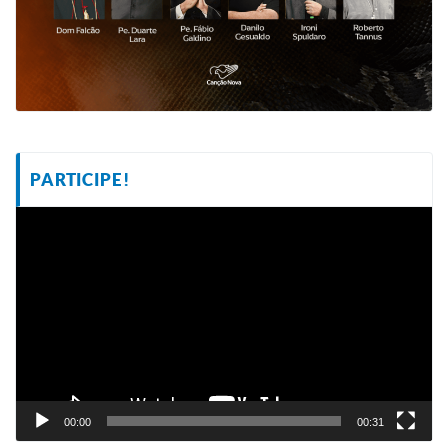
PARTICIPE!
Tocador
de
vídeo
00:00
00:31