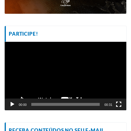
PARTICIPE!
Tocador
de
vídeo
00:00
00:31
RECEBA CONTEÚDOS NO SEU E-MAIL