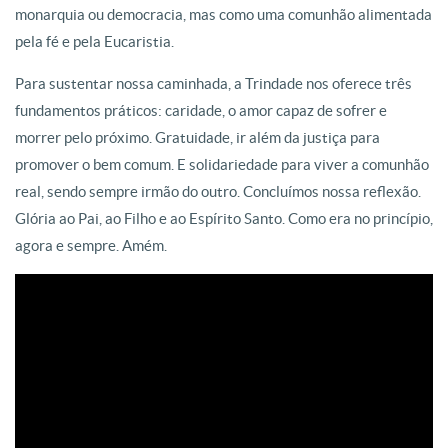
monarquia ou democracia, mas como uma comunhão alimentada
pela fé e pela Eucaristia.
Para sustentar nossa caminhada, a Trindade nos oferece três
fundamentos práticos: caridade, o amor capaz de sofrer e
morrer pelo próximo. Gratuidade, ir além da justiça para
promover o bem comum. E solidariedade para viver a comunhão
real, sendo sempre irmão do outro. Concluímos nossa reflexão.
Glória ao Pai, ao Filho e ao Espírito Santo. Como era no princípio,
agora e sempre. Amém.