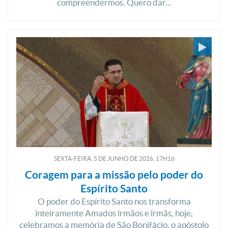
compreendermos. Quero dar...
SEXTA-FEIRA, 5
DE
JUNHO
DE
2026, 17H16
Coragem para a missão pelo poder do
Espírito Santo
O poder do Espírito Santo nos transforma
inteiramente Amados irmãos e irmãs, hoje,
celebramos a memória de São Bonifácio, o apóstolo