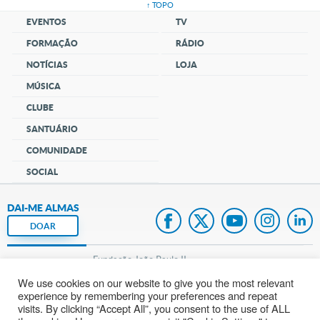
↑ TOPO
EVENTOS
TV
FORMAÇÃO
RÁDIO
NOTÍCIAS
LOJA
MÚSICA
CLUBE
SANTUÁRIO
COMUNIDADE
SOCIAL
DAI-ME ALMAS
DOAR
Fundação João Paulo II
We use cookies on our website to give you the most relevant
Pedido de Oração
experience by remembering your preferences and repeat
visits. By clicking “Accept All”, you consent to the use of ALL
Mapa do site