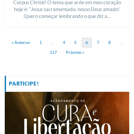
Corpus Christi! O tema que arde em meu coração
hoje é: “Jesus sacramentado, nosso Deus amado”.
Quero começar lembrando o que diz a...
« Anterior
1
…
4
5
6
7
8
…
117
Próximo »
PARTICIPE!