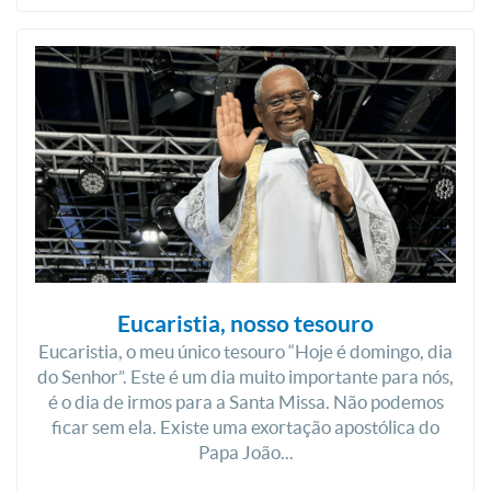
Eucaristia, nosso tesouro
Eucaristia, o meu único tesouro “Hoje é domingo, dia
do Senhor”. Este é um dia muito importante para nós,
é o dia de irmos para a Santa Missa. Não podemos
ficar sem ela. Existe uma exortação apostólica do
Papa João...