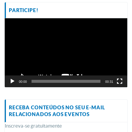
PARTICIPE!
Tocador
de
vídeo
00:00
00:31
RECEBA CONTEÚDOS NO SEU E-MAIL
RELACIONADOS AOS EVENTOS
Inscreva-se gratuitamente