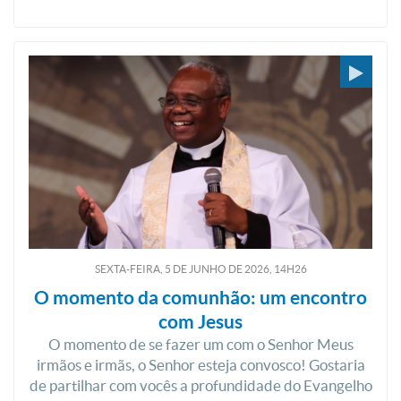
SEXTA-FEIRA, 5
DE
JUNHO
DE
2026, 14H26
O momento da comunhão: um encontro
com Jesus
O momento de se fazer um com o Senhor Meus
irmãos e irmãs, o Senhor esteja convosco! Gostaria
de partilhar com vocês a profundidade do Evangelho