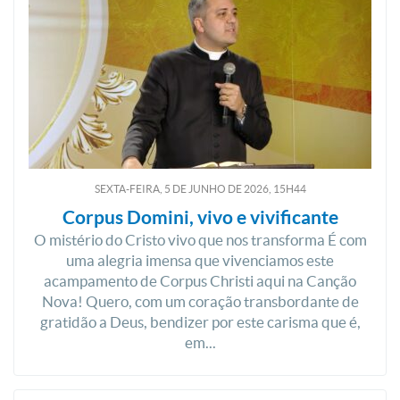
SEXTA-FEIRA, 5
DE
JUNHO
DE
2026, 15H44
Corpus Domini, vivo e vivificante
O mistério do Cristo vivo que nos transforma É com
uma alegria imensa que vivenciamos este
acampamento de Corpus Christi aqui na Canção
Nova! Quero, com um coração transbordante de
gratidão a Deus, bendizer por este carisma que é,
em...